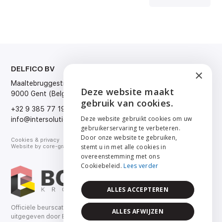
DELFICO BV
TAAL
×
Maaltebruggestraat 300
Nederlands
Deze website maakt
9000 Gent (Belgium)
Français
ENGLISH
gebruik van cookies.
English
+32 9 385 77 19
Deutsch
NEDERLANDS
Deze website gebruikt cookies om uw
info@intersolution.be
gebruikerservaring te verbeteren.
FRANÇAIS
Door onze website te gebruiken,
Cookies & privacy
stemt u in met alle cookies in
Website by
core-graphics.be
DEUTSCH
overeenstemming met ons
Cookiebeleid.
Lees verder
ALLES ACCEPTEREN
Officiële beurscatalogus
ALLES AFWIJZEN
uitgegeven door Bouwkroniek.