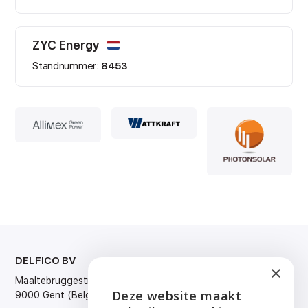
ZYC Energy
Standnummer:
8453
DELFICO BV
TAAL
×
Maaltebruggestraat 300
Nederlands
Deze website maakt
9000 Gent (Belgium)
Français
ENGLISH