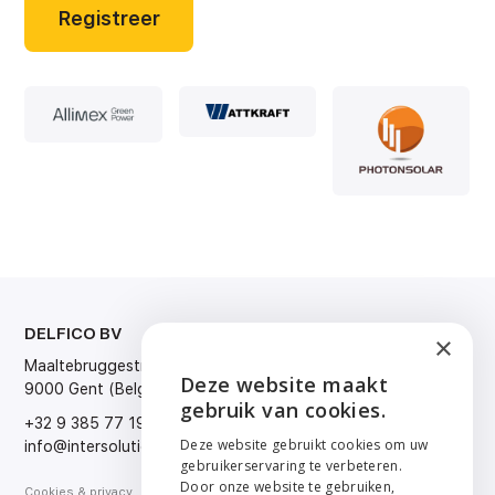
Registreer
DELFICO BV
TAAL
×
Maaltebruggestraat 300
Nederlands
Deze website maakt
9000 Gent (Belgium)
Français
ENGLISH
gebruik van cookies.
English
+32 9 385 77 19
Deutsch
NEDERLANDS
Deze website gebruikt cookies om uw
info@intersolution.be
gebruikerservaring te verbeteren.
FRANÇAIS
Door onze website te gebruiken,
Cookies & privacy