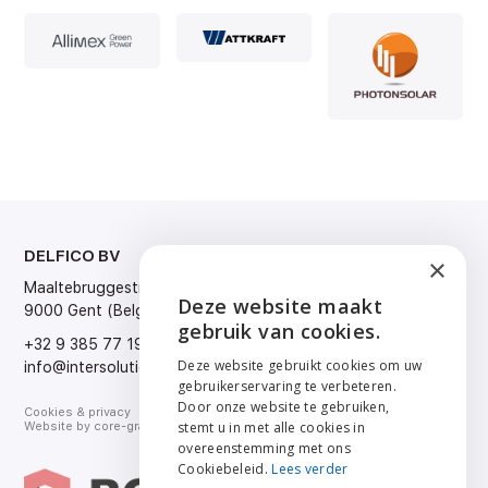
DELFICO BV
TAAL
×
Maaltebruggestraat 300
Nederlands
Deze website maakt
9000 Gent (Belgium)
Français
ENGLISH
gebruik van cookies.
English
+32 9 385 77 19
Deutsch
NEDERLANDS
Deze website gebruikt cookies om uw
info@intersolution.be
gebruikerservaring te verbeteren.
FRANÇAIS
Door onze website te gebruiken,
Cookies & privacy
stemt u in met alle cookies in
Website by
core-graphics.be
DEUTSCH
overeenstemming met ons
Cookiebeleid.
Lees verder