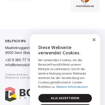
×
DELFICO BV
SPRACHE
Diese Webseite
Maaltebruggestraat 300
Nederlands
ENGLISH
verwendet Cookies.
9000 Gent (Belgium)
Français
English
NEDERLANDS
+32 9 385 77 19
Wir verwenden Cookies, um die
Deutsch
Benutzerfreundlichkeit unserer
info@intersolution.be
FRANÇAIS
Website zu verbessern. Durch die
weitere Nutzung unserer Webseite
Cookies & privacy
DEUTSCH
stimmen Sie der Verwendung von
Website by
core-graphics.be
Cookies gemäß unserer Cookie-
Richtlinie zu.
Weitere Informationen
ALLE AKZEPTIEREN