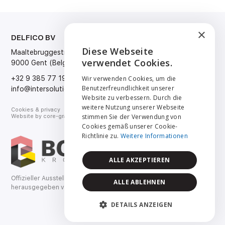
×
DELFICO BV
SPRACHE
Diese Webseite
Maaltebruggestraat 300
Nederlands
ENGLISH
verwendet Cookies.
9000 Gent (Belgium)
Français
English
NEDERLANDS
Wir verwenden Cookies, um die
+32 9 385 77 19
Deutsch
Benutzerfreundlichkeit unserer
info@intersolution.be
FRANÇAIS
Website zu verbessern. Durch die
weitere Nutzung unserer Webseite
Cookies & privacy
DEUTSCH
stimmen Sie der Verwendung von
Website by
core-graphics.be
Cookies gemäß unserer Cookie-
Richtlinie zu.
Weitere Informationen
ALLE AKZEPTIEREN
Offizieller Ausstellungskatalog
ALLE ABLEHNEN
herausgegeben von Bouwkroniek.
DETAILS ANZEIGEN