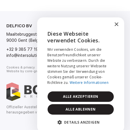
×
DELFICO BV
SPRACHE
Diese Webseite
Maaltebruggestraat 300
Nederlands
ENGLISH
verwendet Cookies.
9000 Gent (Belgium)
Français
English
NEDERLANDS
+32 9 385 77 19
Wir verwenden Cookies, um die
Deutsch
Benutzerfreundlichkeit unserer
info@intersolution.be
FRANÇAIS
Website zu verbessern. Durch die
weitere Nutzung unserer Webseite
Cookies & privacy
DEUTSCH
stimmen Sie der Verwendung von
Website by
core-graphics.be
Cookies gemäß unserer Cookie-
Richtlinie zu.
Weitere Informationen
ALLE AKZEPTIEREN
Offizieller Ausstellungskatalog
ALLE ABLEHNEN
herausgegeben von Bouwkroniek.
DETAILS ANZEIGEN