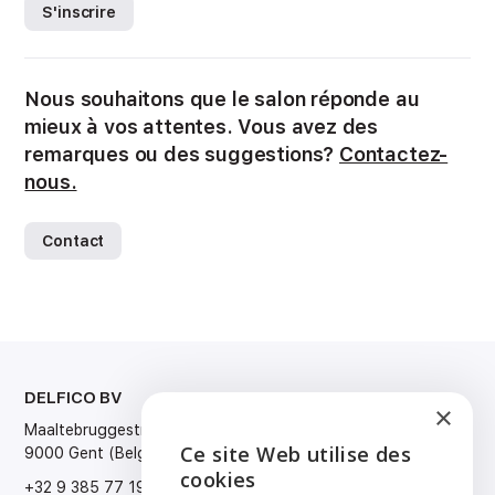
S'inscrire
Nous souhaitons que le salon réponde au
mieux à vos attentes. Vous avez des
remarques ou des suggestions?
Contactez-
nous.
Contact
DELFICO BV
LANGUE
×
Maaltebruggestraat 300
Nederlands
Ce site Web utilise des
9000 Gent (Belgium)
Français
ENGLISH
cookies
English
+32 9 385 77 19